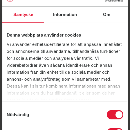
Samtycke
Information
Om
Denna webbplats använder cookies
Vi använder enhetsidentifierare för att anpassa innehållet
och annonserna till användarna, tillhandahålla funktioner
för sociala medier och analysera vår trafik. Vi
Pensionär 85+
vidarebefordrar även sådana identifierare och annan
information från din enhet till de sociala medier och
annons- och analysföretag som vi samarbetar med.
När du har fyllt 85 år tränar du gratis hos oss (gäller ej
Dessa kan i sin tur kombinera informationen med annan
arrangemang). Du behöver bara betala den årliga
information som du har tillhandahållit eller som de har
medlemsavgiften.
samlat in när du har använt deras tjänster.
Välkommen in till vår reception så löser vi allt på plats!
Samtyckesval
Nödvändig