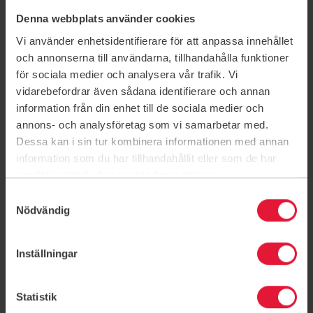
Mariestad
Mariestad
Denna webbplats använder cookies
Gym
Vi använder enhetsidentifierare för att anpassa innehållet
Norra vägen 14, 542 33 Mariestad
och annonserna till användarna, tillhandahålla funktioner
för sociala medier och analysera vår trafik. Vi
vidarebefordrar även sådana identifierare och annan
information från din enhet till de sociala medier och
Aktuellt
annons- och analysföretag som vi samarbetar med.
Dessa kan i sin tur kombinera informationen med annan
information som du har tillhandahållit eller som de har
samlat in när du har använt deras tjänster.
Samtyckesval
Nödvändig
Inställningar
Statistik