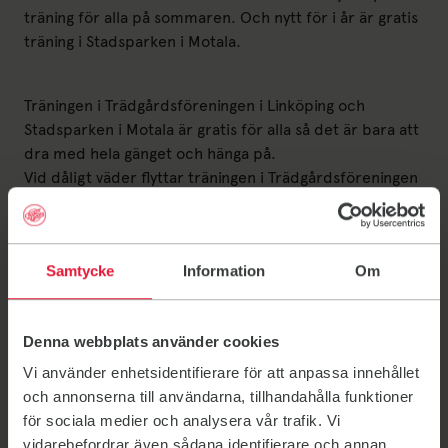
träning för alla på sommaren. Och nytt för i år är gratis
träning i Stadsparken i Motala.
Träningen i Trädgårdsföreningen i Linköping och
Stadsparken i Motala är gratis för alla så det är bara att
dra med hela gänget och hänga på.
Vid dåligt väder flyttar träningen i Trädgårdsföreningen
till vår anläggning City på Kungsgatan 30 och passen i
Stadsparken flyttar till Friskis anläggning. Ändringar
meddelas i appen.
Samtycke
Information
Om
Träningspass onsdagar kl. 18.00 i
Trädgårdsföreningen:
17 juni
Dans fusion
med Maria och Josefin
Denna webbplats använder cookies
24 juni
Jympa
med Ylva
1 juli
Multifys
med Fredrik och Maria
Vi använder enhetsidentifierare för att anpassa innehållet
22 juli
Jympa
med Robert
och annonserna till användarna, tillhandahålla funktioner
29 juli
Jympa
med Marcus
för sociala medier och analysera vår trafik. Vi
5 augusti
Jympa
med Helena Si
vidarebefordrar även sådana identifierare och annan