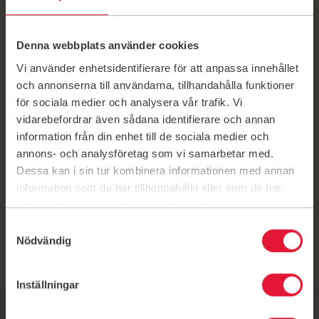
Medlemsvillkor
Bokning & Schema
Trivselregler
Denna webbplats använder cookies
Hitta ditt träningsställe
Vi använder enhetsidentifierare för att anpassa innehållet
Linköping City
och annonserna till användarna, tillhandahålla funktioner
Harvestad
för sociala medier och analysera vår trafik. Vi
Kanonhuset
vidarebefordrar även sådana identifierare och annan
Mjärdevi
information från din enhet till de sociala medier och
Motala
annons- och analysföretag som vi samarbetar med.
Tannefors
Dessa kan i sin tur kombinera informationen med annan
information som du har tillhandahållit eller som de har
samlat in när du har använt deras tjänster.
Samtyckesval
Nödvändig
Inställningar