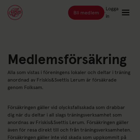
Logga
Bli medlem
Länk till: Bli medlem
in
Länk till: Träna
Träna
Länk till: Träningsställen
Medlemsförsäkring
Träningsställen
Länk till: Priser
Priser
Alla som vistas i föreningens lokaler och deltar i träning
Länk till: Event & kurser
Event & kurser
anordnad av Friskis&Svettis Lerum är försäkrade
Länk till: Inspiration
Inspiration
genom Folksam.
Länk till: Schema
Schema
Försäkringen gäller vid olycksfallsskada som drabbar
dig när du deltar i all slags träningsverksamhet som
Logga in
anordnas av Friskis&Svettis Lerum. Försäkringen gäller
även för resa direkt till och från träningsverksamheten.
Försäkringen gäller inte vid skada som uppkommit på
Friskis Sverige