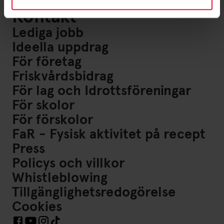
Kontakt
Lediga jobb
Ideella uppdrag
För företag
Friskvårdsbidrag
För lag och Idrottsföreningar
För skolor
För förskolor
FaR - Fysisk aktivitet på recept
Press
Policys och villkor
Whistleblowing
Tillgänglighetsredogörelse
Cookies