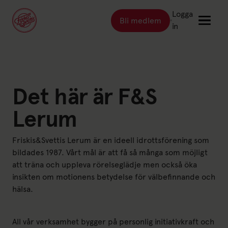
Logga
Bli medlem
Länk till: Bli medlem
in
Länk till: Träna
Träna
Länk till: Träningsställen
Det här är F&S
Träningsställen
Länk till: Priser
Priser
Lerum
Länk till: Event & kurser
Event & kurser
Friskis&Svettis Lerum är en ideell idrottsförening som
Länk till: Inspiration
Inspiration
bildades 1987. Vårt mål är att få så många som möjligt
Länk till: Schema
Schema
att träna och uppleva rörelseglädje men också öka
insikten om motionens betydelse för välbefinnande och
hälsa.
Logga in
All vår verksamhet bygger på personlig initiativkraft och
Friskis Sverige