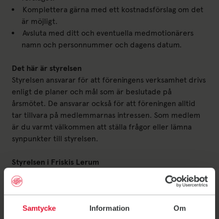
Komplettera gärna med ett kostnadsförslag om det
är möjligt.
Avsluta med ditt och eventuella medmotionärers
namn och personnummer och dagens datum.
Det här är styrelsen
Styrelsen ansvarar för att föreningens verksamhet drivs
enligt de planer och mål som är beslutade på
årsmötet. De ansvarar också för att föreningen alltid
tar tillvara på medlemmarnas intressen. Som medlem
är du varmt välkommen att ställa frågor eller lämna
synpunkter till styrelsen.
Styrelsen i Friskis Lerum
Malin Pettersson, Ordförande
styrelsen@lerum.friskissvettis.se
Lena Järlo, Vice ordförande
Samtycke
Information
Om
Anna Simmons, Sekreterare