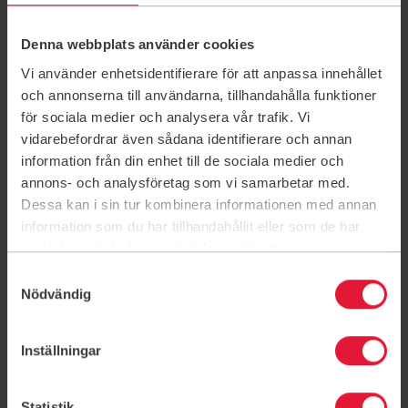
Eva-Lena Johansson, Ledamot
Sven Larsson, Ledamot
Denna webbplats använder cookies
Henrik Sahlin, Suppleant
Agneta Overud, Suppleant
Vi använder enhetsidentifierare för att anpassa innehållet
Roger Lundgren, suppleant
och annonserna till användarna, tillhandahålla funktioner
för sociala medier och analysera vår trafik. Vi
vidarebefordrar även sådana identifierare och annan
Det här är valberedningen
information från din enhet till de sociala medier och
Valberedningens uppgift är att föreslå kandidater till
annons- och analysföretag som vi samarbetar med.
kommande års styrelse. Valberedningen väljs av
Dessa kan i sin tur kombinera informationen med annan
medlemmarna på årsmötet.
information som du har tillhandahållit eller som de har
samlat in när du har använt deras tjänster.
Valberedningen i Friskis Lerum
Samtyckesval
Sture Wingård, sammankallande
Nödvändig
Marja Högnelid
Åsa Svedberg
Inställningar
Som medlem har du rätt att föreslå dig själv som
Statistik