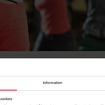
 Friskis Laholm
ngskort. Oavsett om du vill träna för att må bättre, utmana
Information
 hos oss. Som medlem får du också tillgång till fina
Välkommen!
cookies