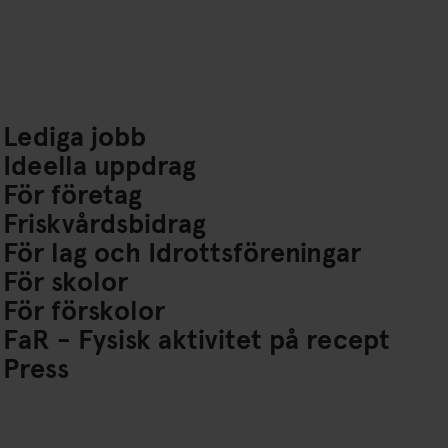
Lediga jobb
Ideella uppdrag
För företag
Friskvårdsbidrag
För lag och Idrottsföreningar
För skolor
För förskolor
FaR - Fysisk aktivitet på recept
Press
om/FriskisSvettisRiks?ref=nf
agram.com/friskissvettis/
iktok.com/@friskissvettis
ube.com/channel/UCPWfUj6ab75Uavh5LqCQi-A