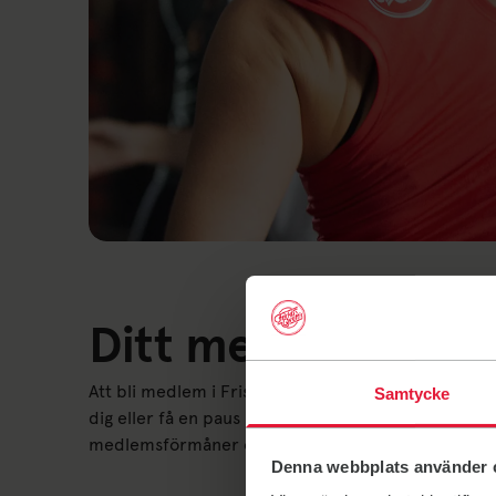
Ditt medlemskap i
Att bli medlem i Friskis är mer än att fixa ett träni
Samtycke
dig eller få en paus i vardagen kan du hitta din grej
medlemsförmåner och träningsappen Friskis Go. 
Denna webbplats använder 