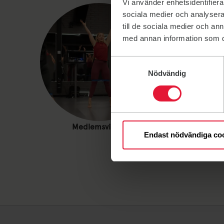
Vi använder enhetsidentifierar
sociala medier och analysera 
till de sociala medier och a
med annan information som du 
Samtyckesval
Nödvändig
Medlemsvillkor
Välkommen p
Endast nödvändiga co
22 februari 1