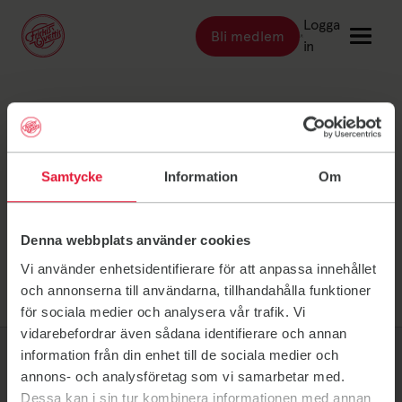
Logga
Bli medlem
Länk till: Bli medlem
in
Länk till: Träna
Träna
Svedala Kontakt
Länk till: Träningsställen
Träningsställen
Samtycke
Information
Om
Länk till: Priser
Priser
Länk till: Event & kurser
Event & kurser
Denna webbplats använder cookies
Länk till: Inspiration
Inspiration
Vi använder enhetsidentifierare för att anpassa innehållet
Länk till: Schema
Schema
och annonserna till användarna, tillhandahålla funktioner
för sociala medier och analysera vår trafik. Vi
vidarebefordrar även sådana identifierare och annan
Logga in
information från din enhet till de sociala medier och
annons- och analysföretag som vi samarbetar med.
Dessa kan i sin tur kombinera informationen med annan
Friskis Sverige