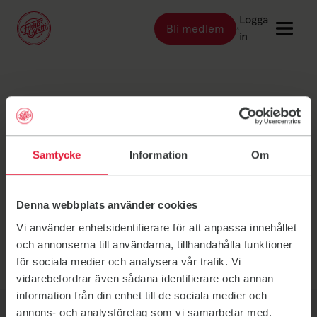
Logga
Bli medlem
Länk till: Bli medlem
in
Länk till: Träna
Träna
Stockholm Tina
Länk till: Träningsställen
Träningsställen
Länk till: Priser
Priser
Sundström
Samtycke
Information
Om
Länk till: Event & kurser
Event & kurser
Länk till: Inspiration
Inspiration
Denna webbplats använder cookies
Länk till: Schema
Schema
Vi använder enhetsidentifierare för att anpassa innehållet
och annonserna till användarna, tillhandahålla funktioner
för sociala medier och analysera vår trafik. Vi
Logga in
vidarebefordrar även sådana identifierare och annan
information från din enhet till de sociala medier och
annons- och analysföretag som vi samarbetar med.
Friskis Sverige