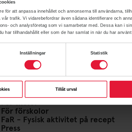
cookies
e för att anpassa innehållet och annonserna till användarna, tillh
vår trafik. Vi vidarebefordrar även sådana identifierare och anna
nnons- och analysföretag som vi samarbetar med. Dessa kan i sin
har tillhandahållit eller som de har samlat in när du har använt 
Inställningar
Statistik
Lediga jobb
Ideella uppdrag
För företag
Friskvårdsbidrag
okies
Tillåt urval
För lag och Idrottsföreningar
För skolor
För förskolor
FaR - Fysisk aktivitet på recept
Press