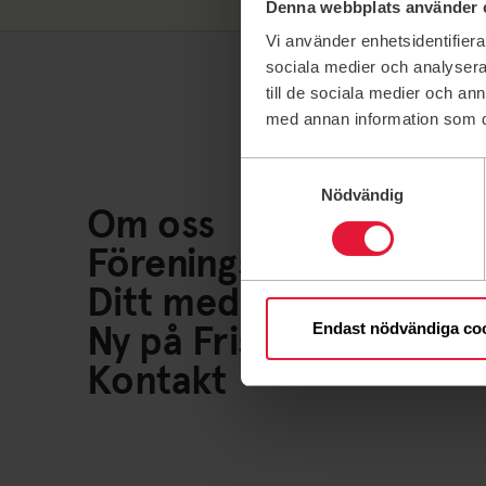
Denna webbplats använder 
Vi använder enhetsidentifierar
sociala medier och analysera 
till de sociala medier och a
med annan information som du 
Samtyckesval
Nödvändig
Om oss
Föreningsliv
Ditt medlemskap
Ny på Friskis
Endast nödvändiga co
Kontakt