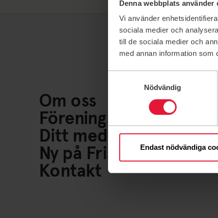
Denna webbplats använder 
Vi använder enhetsidentifierar
sociala medier och analysera 
till de sociala medier och a
med annan information som du 
Samtyckesval
Nödvändig
Om oss
Föreningsliv
Ditt medlemskap
Ny på Friskis
Endast nödvändiga co
Kontakt