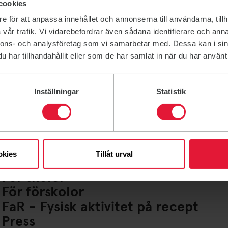
cookies
e för att anpassa innehållet och annonserna till användarna, tillh
vår trafik. Vi vidarebefordrar även sådana identifierare och anna
nnons- och analysföretag som vi samarbetar med. Dessa kan i sin
har tillhandahållit eller som de har samlat in när du har använt 
Inställningar
Statistik
Lediga jobb
Ideella uppdrag
För företag
Friskvårdsbidrag
okies
Tillåt urval
För lag och Idrottsföreningar
För skolor
För förskolor
FaR - Fysisk aktivitet på recept
Press