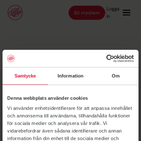
Logga
Bli medlem
Länk till: Bli medlem
in
Länk till: Träna
Träna
Jönköping,
Länk till: Träningsställen
Träningsställen
Länk till: Priser
Priser
Vetlanda
Länk till: Event & kurser
Samtycke
Information
Om
Event & kurser
medlemsservice
Länk till: Inspiration
Inspiration
Länk till: Schema
Schema
Denna webbplats använder cookies
Vi använder enhetsidentifierare för att anpassa innehållet
och annonserna till användarna, tillhandahålla funktioner
Logga in
för sociala medier och analysera vår trafik. Vi
vidarebefordrar även sådana identifierare och annan
information från din enhet till de sociala medier och
Friskis Sverige