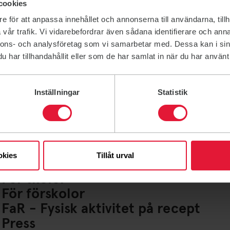
cookies
e för att anpassa innehållet och annonserna till användarna, tillh
vår trafik. Vi vidarebefordrar även sådana identifierare och anna
nnons- och analysföretag som vi samarbetar med. Dessa kan i sin
har tillhandahållit eller som de har samlat in när du har använt 
Inställningar
Statistik
Lediga jobb
Ideella uppdrag
För företag
Friskvårdsbidrag
okies
Tillåt urval
För lag och Idrottsföreningar
För skolor
För förskolor
FaR - Fysisk aktivitet på recept
Press