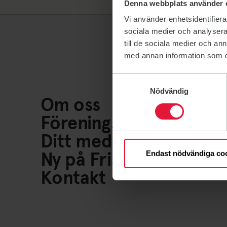
Denna webbplats använder 
Vi använder enhetsidentifierar
sociala medier och analysera 
till de sociala medier och a
med annan information som du 
Samtyckesval
Nödvändig
Om oss
Föreningsliv
Ditt medlemskap
Ny på Friskis
Endast nödvändiga co
Kontakt