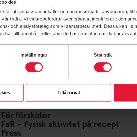
cookies
e för att anpassa innehållet och annonserna till användarna, tillh
vår trafik. Vi vidarebefordrar även sådana identifierare och anna
nnons- och analysföretag som vi samarbetar med. Dessa kan i sin
har tillhandahållit eller som de har samlat in när du har använt 
Inställningar
Statistik
Lediga jobb
Ideella uppdrag
För företag
Friskvårdsbidrag
okies
Tillåt urval
För lag och Idrottsföreningar
För skolor
För förskolor
FaR - Fysisk aktivitet på recept
Press