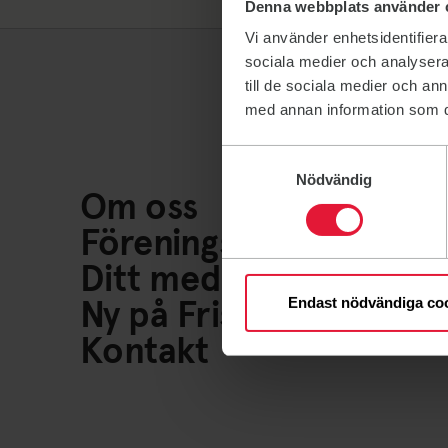
Denna webbplats använder 
Vi använder enhetsidentifierar
sociala medier och analysera 
till de sociala medier och a
med annan information som du 
Samtyckesval
Nödvändig
Om oss
Föreningsliv
Ditt medlemskap
Ny på Friskis
Endast nödvändiga co
Kontakt