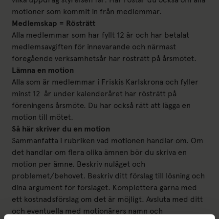
motioner som kommit in från medlemmar.
Medlemskap = Rösträtt
Alla medlemmar som har fyllt 12 år och har betalat
medlemsavgiften för innevarande och närmast
föregående verksamhetsår har rösträtt på årsmötet.
Lämna en motion
Alla som är medlemmar i Friskis Karlskrona och fyller
minst 12 år under kalenderåret har rösträtt på
föreningens årsmöte. Du har också rätt att lägga en
motion till mötet.
Så här skriver du en motion
Sammanfatta i rubriken vad motionen handlar om. Om
det handlar om flera olika ämnen bör du skriva en
motion per ämne. Beskriv nuläget och
problemet/behovet. Beskriv ditt förslag till lösning och
dina argument för förslaget. Komplettera gärna med
ett kostnadsförslag om det är möjligt. Avsluta med ditt
och eventuella med motionärers namn och