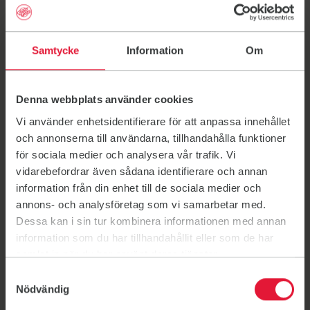
personnummer och dagens datum.
Handlingar
Ordinarie årsmöte genomförs senast i mars varje år.
Samtycke
Information
Om
Senast 12 veckor innan ordinarie årsmöte ska styrelsen
meddela tid för årsmötet och senaste datum att lämna
in motioner.
Denna webbplats använder cookies
Styrelsen ska senast fyra veckor innan årsmötet kalla
medlemmarna till årsmötet samt senast en vecka innan
Vi använder enhetsidentifierare för att anpassa innehållet
årsmötet förse medlemmarna med
och annonserna till användarna, tillhandahålla funktioner
årsmöteshandlingar.
för sociala medier och analysera vår trafik. Vi
Det här är styrelsen
vidarebefordrar även sådana identifierare och annan
Styrelsen ansvarar för att föreningens verksamhet drivs
information från din enhet till de sociala medier och
enligt de planer och mål som är beslutade på
annons- och analysföretag som vi samarbetar med.
årsmötet. De ansvarar också för att föreningen alltid
Dessa kan i sin tur kombinera informationen med annan
tar tillvara på medlemmarnas intressen. Som medlem
information som du har tillhandahållit eller som de har
är du varmt välkommen att ställa frågor eller lämna
samlat in när du har använt deras tjänster.
synpunkter till styrelsen.
Samtyckesval
Nödvändig
Styrelsen i Friskis Karlskrona