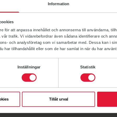
Information
en.
cookies
gsrummen.
lse.
e för att anpassa innehållet och annonserna till användarna, tillh
vår trafik. Vi vidarebefordrar även sådana identifierare och anna
nnons- och analysföretag som vi samarbetar med. Dessa kan i sin
har tillhandahållit eller som de har samlat in när du har använt 
 och vikter – inte för att torka dig själv eller golvet.
Inställningar
Statistik
nsynsfullt.
u måste gå tidigare.
okies
Tillåt urval
 att hålla rent och trivsamt: