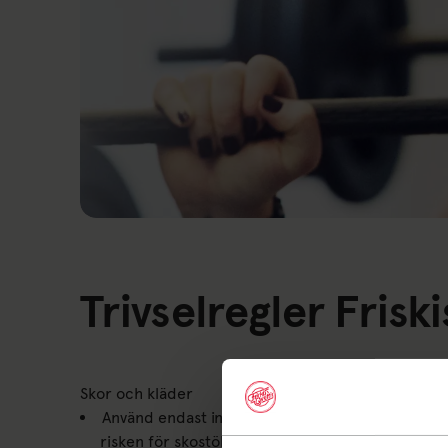
Trivselregler Frisk
Skor och kläder
Använd endast inneskor i våra lokaler. Ta med sk
risken för skostölder.