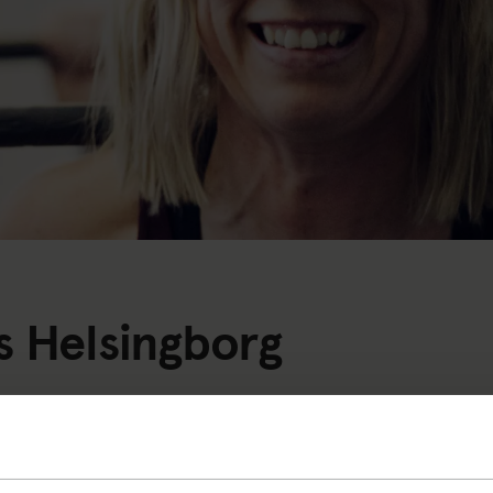
is Helsingborg
orna hem eller lås in dem i ditt skåp – detta minskar