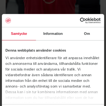
Samtycke
Information
Om
F&S Härnösand
Denna webbplats använder cookies
Vi använder enhetsidentifierare för att anpassa innehållet
söker ledare och
och annonserna till användarna, tillhandahålla funktioner
för sociala medier och analysera vår trafik. Vi
värdar
vidarebefordrar även sådana identifierare och annan
information från din enhet till de sociala medier och
Brinner du för träning och gemenskap och vill göra
annons- och analysföretag som vi samarbetar med.
skillnad på riktigt? F&S Härnösand söker ideellt
Dessa kan i sin tur kombinera informationen med annan
engagerade ledare, tränare och värdar. Genom ditt
information som du har tillhandahållit eller som de har
engagemang kan du bidra till en välkomnande, proffsig
samlat in när du har använt deras tjänster.