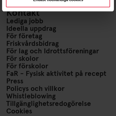
Ny på Friskis
Kontakt
Lediga jobb
Ideella uppdrag
För företag
Friskvårdsbidrag
För lag och Idrottsföreningar
För skolor
För förskolor
FaR - Fysisk aktivitet på recept
Press
Policys och villkor
Whistleblowing
Tillgänglighetsredogörelse
Cookies