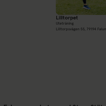
Lilltorpet
Lilltorpet
Uteträning
Lilltorpsvägen 55, 79194 Falu