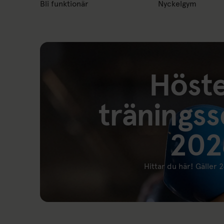
Bli funktionär
Nyckelgym
Höst
tränings
202
Hittar du här! Gäller 
Länk till: NYTT SCHEMA 22 JULI