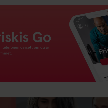
iskis Go
 i telefonen oavsett om du är
gymmet.