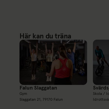
Här kan du träna
Falun Slaggatan
Svärds
Falun Slaggatan
Svärdsjö 
Gym
Skola / I
Slaggatan 21, 79170 Falun
Idrottsvä