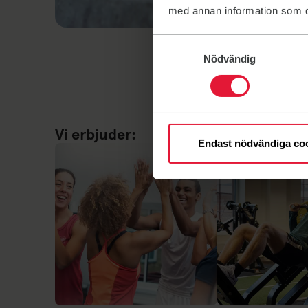
med annan information som du 
Samtyckesval
Nödvändig
Vi erbjuder:
Endast nödvändiga co