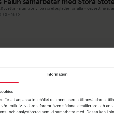
is Falun samarbetar med Stora Stöt
s&Svettis Falun tror vi på rörelseglädje för alla – oavsett nivå,
12:30 - 16:30
Information
mmen ut och träna med oss!
cookies
2026
e för att anpassa innehållet och annonserna till användarna, tillh
vår trafik. Vi vidarebefordrar även sådana identifierare och anna
nnons- och analysföretag som vi samarbetar med. Dessa kan i sin