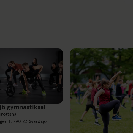
jö gymnastiksal
gymnastiksal
drottshall
gen 1, 790 23 Svärdsjö