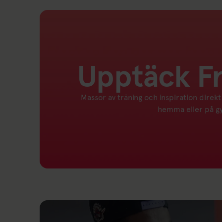
Upptäck Fr
Massor av träning och inspiration direkt
hemma eller på 
Länk till: Friskis Go