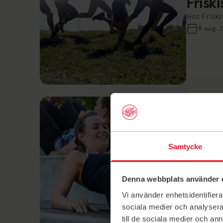
Frisk
Hos Friski
8 aug. 
Samtycke
Nyheter
Välko
Denna webbplats använder 
5 maj 
Vi använder enhetsidentifierar
sociala medier och analysera 
till de sociala medier och a