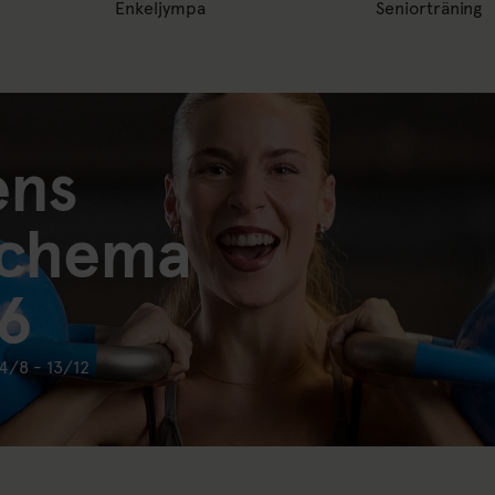
Enkeljympa
Seniorträning
ens
schema
6
24/8 - 13/12