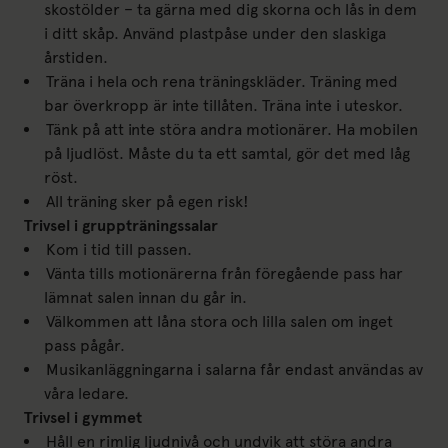
skostölder – ta gärna med dig skorna och lås in dem
i ditt skåp. Använd plastpåse under den slaskiga
årstiden.
Träna i hela och rena träningskläder. Träning med
bar överkropp är inte tillåten. Träna inte i uteskor.
Tänk på att inte störa andra motionärer. Ha mobilen
på ljudlöst. Måste du ta ett samtal, gör det med låg
röst.
All träning sker på egen risk!
Trivsel i gruppträningssalar
Kom i tid till passen.
Vänta tills motionärerna från föregående pass har
lämnat salen innan du går in.
Välkommen att låna stora och lilla salen om inget
pass pågår.
Musikanläggningarna i salarna får endast användas av
våra ledare.
Trivsel i gymmet
Håll en rimlig ljudnivå och undvik att störa andra