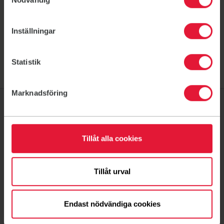
skall hantera personuppgifter i verksamheten.
/ Styrelsen för IF Friskis&Svettis i Ed
Inställningar
Statistik
Marknadsföring
Om oss
Tillåt alla cookies
Föreningsliv
Ditt medlemskap
Tillåt urval
Ny på Friskis
Kontakt
Endast nödvändiga cookies