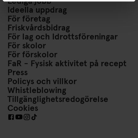
Lediga jobb
Ideella uppdrag
För företag
Friskvårdsbidrag
För lag och Idrottsföreningar
För skolor
För förskolor
FaR - Fysisk aktivitet på recept
Press
Policys och villkor
Whistleblowing
Tillgänglighetsredogörelse
Cookies
Länkar till Sociala Medier https://www.facebook.com/Frisk
Länkar till Sociala Medier https://www.instagram.co
Länkar till Sociala Medier https://www.tiktok.co
Länkar till Sociala Medier https://www.youtube.com