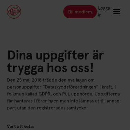
Logga
Bli medlem
Länk till: Bli medlem
in
Länk till: Träna
Träna
Länk till: Träningsställen
Dina uppgifter är
Träningsställen
Länk till: Priser
Priser
trygga hos oss!
Länk till: Event & kurser
Event & kurser
Den 25 maj 2018 trädde den nya lagen om
Länk till: Inspiration
Inspiration
personuppgifter ”Dataskyddsförordningen” i kraft, i
Länk till: Schema
Schema
folkmun kallad GDPR, och PUL upphörde. Uppgifterna
får hanteras i föreningen men inte lämnas ut till annan
part utan den registrerades samtycke-
Logga in
Värt att veta
:
Friskis Sverige