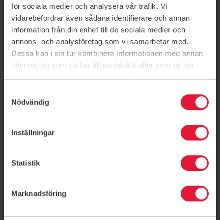
Link til: Bli medlem
för sociala medier och analysera vår trafik. Vi
vidarebefordrar även sådana identifierare och annan
information från din enhet till de sociala medier och
annons- och analysföretag som vi samarbetar med.
Dessa kan i sin tur kombinera informationen med annan
information som du har tillhandahållit eller som de har
Her kan du trene!
samlat in när du har använt deras tjänster.
Samtyckesval
Bagn/Sør-Aurdalshallen
Bagn/Sør-Aurdalshallen
Nödvändig
Skole/idrettshall
Fossvangbakkin 15, 2930 BAGN
Inställningar
Begnadalen samfunnshus
Begnadalen samfunnshus
Skole/idrettshall
Statistik
Valdresvegen 1133, 2936 Begnadalen
Hedalen skole
Hedalen skole
Marknadsföring
Skole/idrettshall
Hedalsvegen 2100, 3528 Hedalen