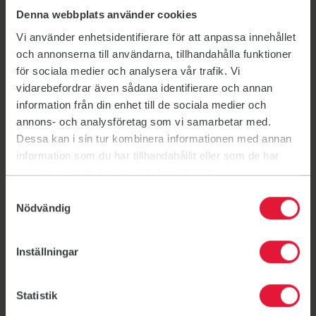
3. Gå til fanen "Grupper" og trykk på "Skriv inn kode"
Denna webbplats använder cookies
nederst til høyre og følg instruksjonene.
Vi använder enhetsidentifierare för att anpassa innehållet
4. Vår gruppekode er NASCY
och annonserna till användarna, tillhandahålla funktioner
5. Administrator vil nå motta et varsel og kan godta
för sociala medier och analysera vår trafik. Vi
medlemskapet
vidarebefordrar även sådana identifierare och annan
information från din enhet till de sociala medier och
Påmelding til timer
annons- och analysföretag som vi samarbetar med.
Du kommer til å motta ukentlig invitasjon til dine
Dessa kan i sin tur kombinera informationen med annan
treningstimer og kan melde deg på for å sikre deg en
information som du har tillhandahållit eller som de har
plass. Vennligst avmeld deg om du ikke vil delta på
samlat in när du har använt deras tjänster.
timen.
Samtyckesval
Nödvändig
Kommunikasjon
Via Spond kan vi sende deg aktuell informasjon, for
eksempel ved endringer av timeplanen på kort varsel.
Inställningar
Videre får du mulighet til å ta direkte kontakt med oss.
Mer informasjon og veiledning finner du
Statistik
på:
Hjelpesenter
eller ta kontakt med oss på
mail