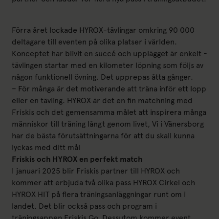
Förra året lockade HYROX-tävlingar omkring 90 000
deltagare till eventen på olika platser i världen.
Konceptet har blivit en succé och upplägget är enkelt -
tävlingen startar med en kilometer löpning som följs av
någon funktionell övning. Det upprepas åtta gånger.
– För många är det motiverande att träna inför ett lopp
eller en tävling. HYROX är det en fin matchning med
Friskis och det gemensamma målet att inspirera många
människor till träning långt genom livet, Vi i Vänersborg
har de bästa förutsättningarna för att du skall kunna
lyckas med ditt mål
Friskis och HYROX en perfekt match
I januari 2025 blir Friskis partner till HYROX och
kommer att erbjuda två olika pass HYROX Cirkel och
HYROX HIT på flera träningsanläggningar runt om i
landet. Det blir också pass och program i
träningsappen Friskis Go. Dessutom kommer event,