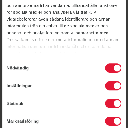
Stakmaskiner och roddmaskiner
och annonserna till användarna, tillhandahålla funktioner
Kettlebells, sandbags och wallballs
för sociala medier och analysera vår trafik. Vi
Löparband
vidarebefordrar även sådana identifierare och annan
Löparbana för burpee broad jump
information från din enhet till de sociala medier och
annons- och analysföretag som vi samarbetar med.
Dessa kan i sin tur kombinera informationen med annan
information som du har tillhandahållit eller som de har
samlat in när du har använt deras tjänster.
Samtyckesval
Nödvändig
Inställningar
Statistik
Marknadsföring