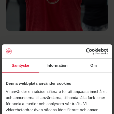
F&S Vänersborg
söker ledare och
Samtycke
Information
Om
värdar
Denna webbplats använder cookies
Vi använder enhetsidentifierare för att anpassa innehållet
Brinner du för träning och gemenskap och vill göra
och annonserna till användarna, tillhandahålla funktioner
skillnad på riktigt? Vi söker ideellt engagerade ledare
för sociala medier och analysera vår trafik. Vi
och värdar. Genom ditt engagemang kan du bidra till
vidarebefordrar även sådana identifierare och annan
en välkomnande, proffsig och prestigelös miljö för våra