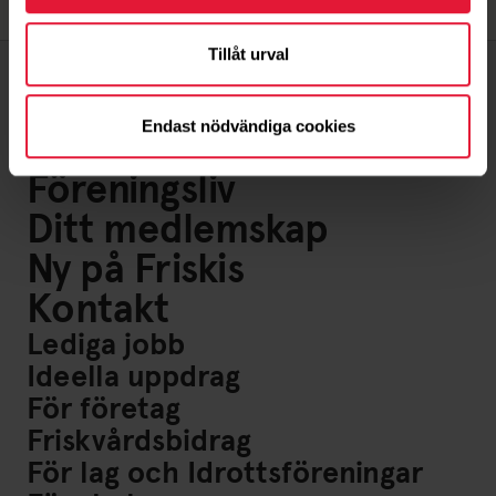
Tillåt urval
Endast nödvändiga cookies
Om oss
Föreningsliv
Ditt medlemskap
Ny på Friskis
Kontakt
Lediga jobb
Ideella uppdrag
För företag
Friskvårdsbidrag
För lag och Idrottsföreningar