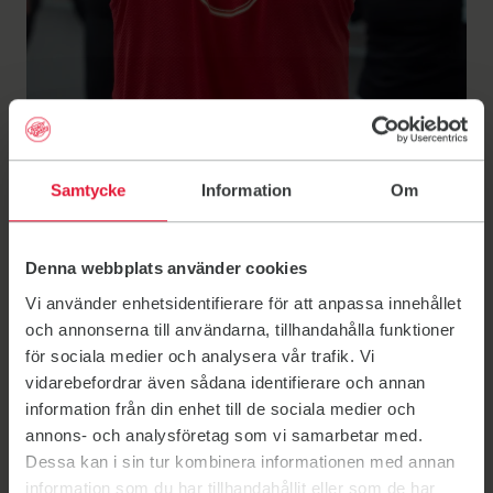
Samtycke
Information
Om
F&S Torsby söker
Denna webbplats använder cookies
ledare och värdar
Vi använder enhetsidentifierare för att anpassa innehållet
och annonserna till användarna, tillhandahålla funktioner
för sociala medier och analysera vår trafik. Vi
vidarebefordrar även sådana identifierare och annan
Brinner du för träning och gemenskap och vill göra
information från din enhet till de sociala medier och
skillnad på riktigt? F&S Torsby söker ideellt engagerade
annons- och analysföretag som vi samarbetar med.
ledare och värdar. Genom ditt engagemang kan du
Dessa kan i sin tur kombinera informationen med annan
bidra till en välkomnande, proffsig och prestigelös
information som du har tillhandahållit eller som de har