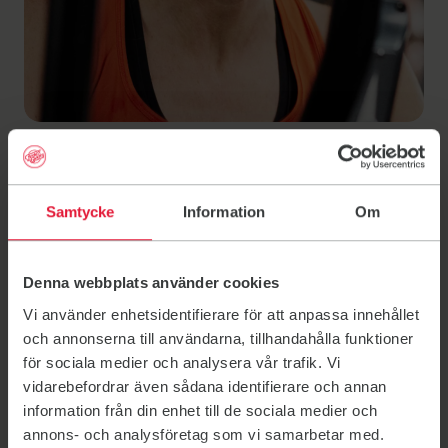
Samtycke
Information
Om
Engagera dig
Friskis&Svettis finns tack vare ideellt engagerade
Denna webbplats använder cookies
ledare, tränare och värdar. Välkommen med din
Vi använder enhetsidentifierare för att anpassa innehållet
ansökan om du älskar att inspirera människor och vill
och annonserna till användarna, tillhandahålla funktioner
göra skillnad för många människor.
för sociala medier och analysera vår trafik. Vi
Sugen på att engagera dig i nöjesbranschen?
vidarebefordrar även sådana identifierare och annan
Tillsammans med alla funktionärer förverkligar du
information från din enhet till de sociala medier och
Friskis&Svettis idé om lustfylld träning för alla. I
annons- och analysföretag som vi samarbetar med.
gengäld får du gemenskap, inspiration och utbildning,