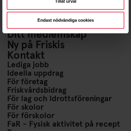
Tillåt urval
Om oss
Föreningsliv
Endast nödvändiga cookies
Ditt medlemskap
Ny på Friskis
Kontakt
Lediga jobb
Ideella uppdrag
För företag
Friskvårdsbidrag
För lag och Idrottsföreningar
För skolor
För förskolor
FaR - Fysisk aktivitet på recept