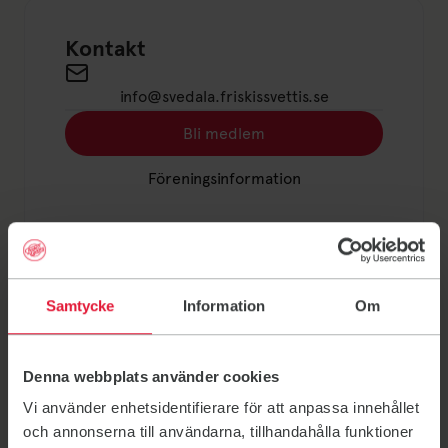
Länk till: Schema
Kontakt
Send an email to info@svedala.friskissvettis.s
info@svedala.friskissvettis.se
Bli medlem
Länk till: Bli medlem
Föreningsinformation
Länk till: Föreningsinformation
Samtycke
Information
Om
Här kan du träna
Aggarpshallen
Denna webbplats använder cookies
Aggarpshallen
Skola / Idrottshall
Vi använder enhetsidentifierare för att anpassa innehållet
Aggarpsvägen 20-34, 233 80 Svedala
och annonserna till användarna, tillhandahålla funktioner