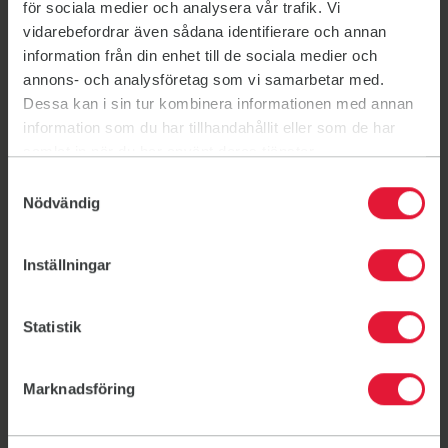
för sociala medier och analysera vår trafik. Vi
Kuben
Kuben
vidarebefordrar även sådana identifierare och annan
Skola / Idrottshall
information från din enhet till de sociala medier och
Henriette Coyets gata 11, 233 61 Bara
annons- och analysföretag som vi samarbetar med.
Dessa kan i sin tur kombinera informationen med annan
Kyrkskolan
Kyrkskolan
information som du har tillhandahållit eller som de har
Skola / Idrottshall
samlat in när du har använt deras tjänster.
Malmövägen 8, 233 39 Svedala
Samtyckesval
Torup Jaktpaviljongen
Torup Jaktpaviljongen
Nödvändig
Uteträning
Torupsvägen 488, 233 64 Bara
Inställningar
Statistik
Aktuellt
Marknadsföring