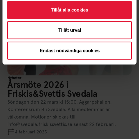
Tillåt alla cookies
Tillåt urval
Endast nödvändiga cookies
Nyheter
Årsmöte 2026 i
Friskis&Svettis Svedala
Söndagen den 22 mars kl 15:00. Aggarpshallen,
Konferensrum B i Svedala. Alla medlemmar är
välkomna. Motioner skickas till
info@svedala.friskissvettis.se senast 22 februari.
4 februari 2025