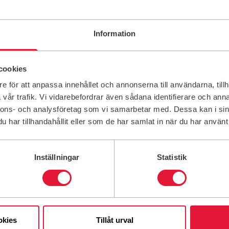
ll vår mejlgrupp. I de här mejlen informerar vi till
Information
ller genom att skicka ett mejl till
cookies
e för att anpassa innehållet och annonserna till användarna, tillh
vår trafik. Vi vidarebefordrar även sådana identifierare och anna
nnons- och analysföretag som vi samarbetar med. Dessa kan i sin
har tillhandahållit eller som de har samlat in när du har använt 
Inställningar
Statistik
okies
Tillåt urval