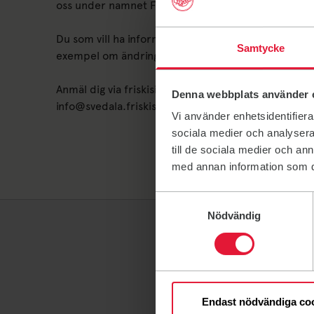
oss under namnet Friskis&Svettis Svedala.
Du som vill ha information från oss kan anmäla dig ti
Samtycke
exempel om ändringar i schemat och terminsstart.
Anmäl dig via friskisinfosvedala@googlegroups.com e
Denna webbplats använder 
info@svedala.friskissvettis.se.
Vi använder enhetsidentifierar
sociala medier och analysera 
till de sociala medier och a
med annan information som du 
Samtyckesval
Nödvändig
Endast nödvändiga co