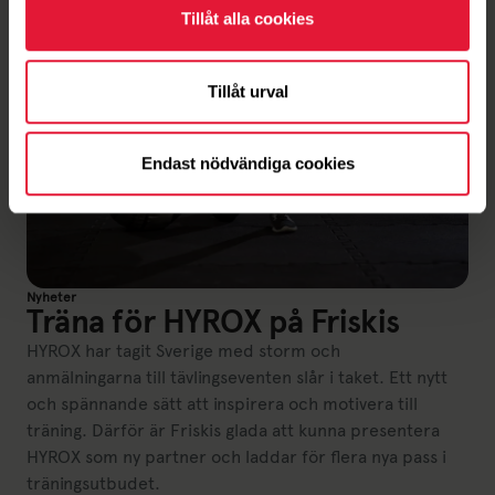
Tillåt alla cookies
Tillåt urval
Endast nödvändiga cookies
Nyheter
Träna för HYROX på Friskis
HYROX har tagit Sverige med storm och
anmälningarna till tävlingseventen slår i taket. Ett nytt
och spännande sätt att inspirera och motivera till
träning. Därför är Friskis glada att kunna presentera
HYROX som ny partner och laddar för flera nya pass i
träningsutbudet.