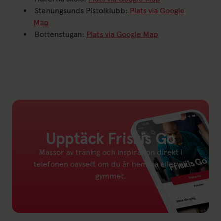
Stenungsunds Pistolklubb:
Plats via Google
Map
Bottenstugan:
Plats via Google Map
Upptäck Friskis Go
Massor av träning och inspiration direkt i
telefonen oavsett om du är hemma eller på
gymmet.
Länk till: Friskis Go