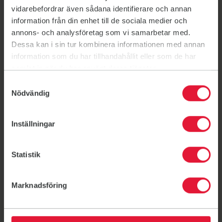
vidarebefordrar även sådana identifierare och annan
information från din enhet till de sociala medier och
annons- och analysföretag som vi samarbetar med.
Dessa kan i sin tur kombinera informationen med annan
information som du har tillhandahållit eller som de har
samlat in när du har använt deras tjänster.
Samtyckesval
Nödvändig
Inställningar
Nyheter
Statistik
Ombyggt gym!
9 december 2025
Marknadsföring