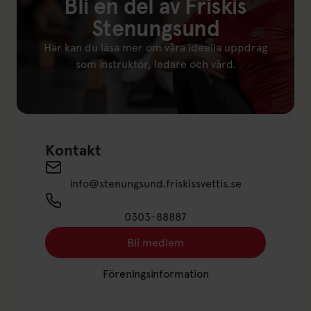
Bli en del av Friskis
Stenungsund
Här kan du läsa mer om våra ideella uppdrag
som instruktör, ledare och värd.
Länk till: Ideella uppdrag
Kontakt
Send an email to info@stenungsund.friskissvettis
info@stenungsund.friskissvettis.se
0303-88887
Bli medlem
Länk till: Bli medlem
Föreningsinformation
Länk till: Föreningsinformation