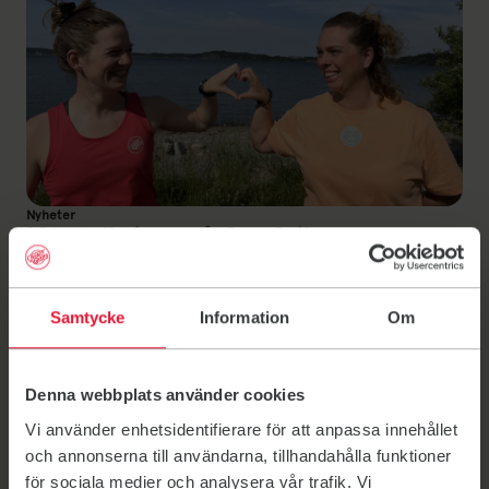
Nyheter
Uteträning på Surfviken
Träna ute – ja tack Vi flyttar ut delar av träningen i
sommar, det vore ju nästan tjänstefel att inte göra
Samtycke
Information
Om
det. På Surfviken kör vi Yoga & Löpning. Perfekt
för dig som vill ha in lite frisk luft tillsammans med
träningen. Under veckorna 28-32 kör vi följande
Denna webbplats använder cookies
schema: Yoga onsdagar och lördagar…
3 juni 2026
Vi använder enhetsidentifierare för att anpassa innehållet
och annonserna till användarna, tillhandahålla funktioner
för sociala medier och analysera vår trafik. Vi