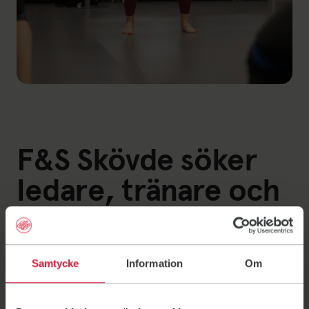
F&S Skövde söker
ledare, tränare och
värdar
Brinner du för träning och gemenskap och vill göra
Samtycke
Information
Om
skillnad på riktigt? F&S Skövde söker ideellt
engagerade ledare, tränare och värdar. Genom ditt
engagemang kan du bidra till en välkomnande, proffsig