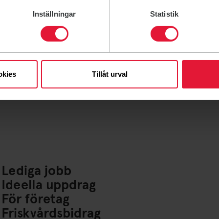
Inställningar
Statistik
l veta mer!
okies
Tillåt urval
Lediga jobb
Ideella uppdrag
För företag
Friskvårdsbidrag