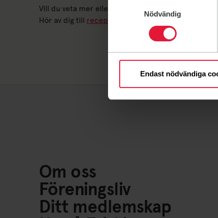
Samtyckesval
Vill du veta mer eller anmäla intresse?
Nödvändig
Hör av dig till
reception@traningsverk.nu
om du vil
Endast nödvändiga co
Om oss
Föreningsliv
Ditt medlemskap