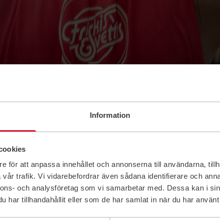
Information
dare och värdar
cookies
e för att anpassa innehållet och annonserna till användarna, tillh
 skillnad på riktigt? Genom ditt engagemang kan du bidra
vår trafik. Vi vidarebefordrar även sådana identifierare och anna
 för våra medlemmar. Ansök idag och bli en del av vårt
nnons- och analysföretag som vi samarbetar med. Dessa kan i sin
har tillhandahållit eller som de har samlat in när du har använt 