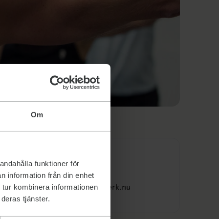
Om
Kontakt
andahålla funktioner för
n information från din enhet
Send an email to reception@traningsverk.nu
reception@traningsverk.nu
 tur kombinera informationen
deras tjänster.