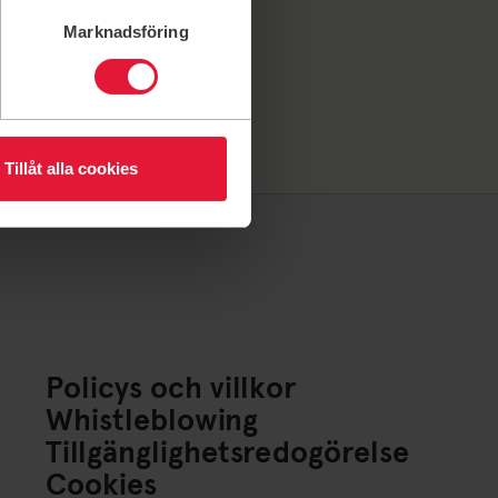
Marknadsföring
Tillåt alla cookies
Policys och villkor
Whistleblowing
Tillgänglighetsredogörelse
Cookies