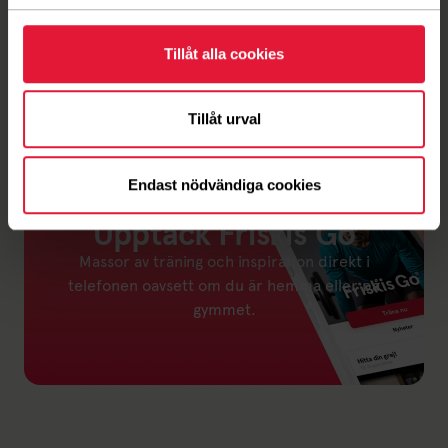
Klicka
HÄR
så öppnas vägbeskrivning till Tingvallaskolans
gympasal i Google Maps.
Tillåt alla cookies
Tillåt urval
Endast nödvändiga cookies
Upptäck Friskis Go
Massor av träning och inspiration direkt i
telefonen oavsett om du är hemma eller på
gymmet.
Länk till: Friskis Go