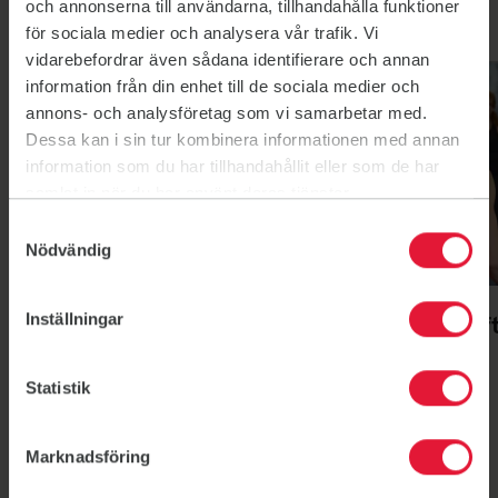
och annonserna till användarna, tillhandahålla funktioner
Våra populära pass
för sociala medier och analysera vår trafik. Vi
vidarebefordrar även sådana identifierare och annan
Yoga soft
Multifys soft
information från din enhet till de sociala medier och
annons- och analysföretag som vi samarbetar med.
Dessa kan i sin tur kombinera informationen med annan
information som du har tillhandahållit eller som de har
samlat in när du har använt deras tjänster.
Samtyckesval
Nödvändig
Yoga soft
Multifys soft
Inställningar
Yoga soft
Multifys sof
Statistik
Marknadsföring
Så tar du dig hit