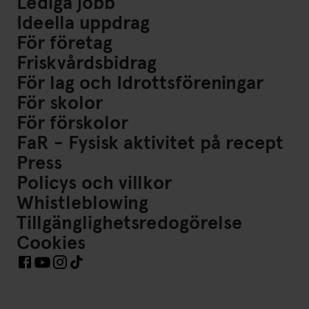
Lediga jobb
Ideella uppdrag
För företag
Friskvårdsbidrag
För lag och Idrottsföreningar
För skolor
För förskolor
FaR - Fysisk aktivitet på recept
Press
Policys och villkor
Whistleblowing
Tillgänglighetsredogörelse
Cookies
Länkar till Sociala Medier https://www.facebook.com/Frisk
Länkar till Sociala Medier https://www.instagram.co
Länkar till Sociala Medier https://www.tiktok.co
Länkar till Sociala Medier https://www.youtube.com