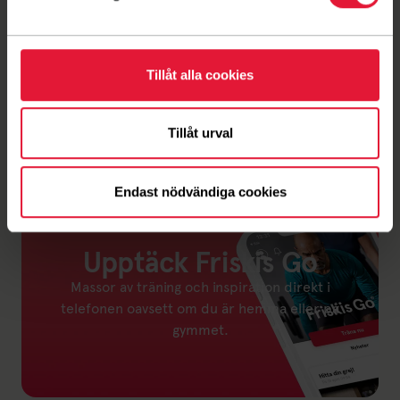
bredvid Herrgårdsgymnasiet. Om du vill hitta oss via en
vägbeskrivning, så sök destination "Tennishallen, Säffle".
Klicka
HÄR
så öppnas vägbeskrivning till
Tillåt alla cookies
Herrgårdshallen i Google Maps.
Tillåt urval
Endast nödvändiga cookies
Upptäck Friskis Go
Massor av träning och inspiration direkt i
telefonen oavsett om du är hemma eller på
gymmet.