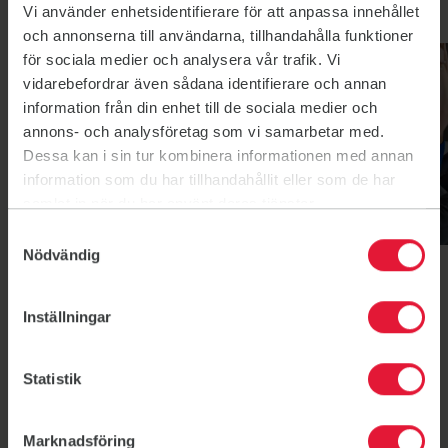
Vi använder enhetsidentifierare för att anpassa innehållet
Våra populära pass
och annonserna till användarna, tillhandahålla funktioner
Jympa
Multifys
för sociala medier och analysera vår trafik. Vi
vidarebefordrar även sådana identifierare och annan
information från din enhet till de sociala medier och
annons- och analysföretag som vi samarbetar med.
Dessa kan i sin tur kombinera informationen med annan
information som du har tillhandahållit eller som de har
samlat in när du har använt deras tjänster.
Samtyckesval
Nödvändig
Jympa
Multifys
Jympa
Multifys
Inställningar
Statistik
Så tar du dig hit
Marknadsföring
Du finner oss i samma byggnad som Tennishallen