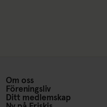
Länk till: Friskis Go
Om oss
Föreningsliv
Ditt medlemskap
Ny på Friskis