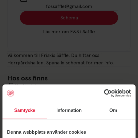
fossaffle@gmail.com
Schema
Läs mer om F&S i Säffle
Välkommen till Friskis Säffle. Du hittar oss i
Herrgårdshallen. Spana in schemat för mer info.
Hos oss finns
Omklädningsrum
Dusch
Parkering
Samtycke
Information
Om
Denna webbplats använder cookies