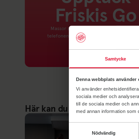
Friskis Go
Massor av träning och inspiration direkt 
telefonen oavsett om du är hemma eller
gymmet.
Samtycke
Länk till: Friskis Go
Denna webbplats använder 
Vi använder enhetsidentifierar
sociala medier och analysera 
till de sociala medier och a
Här kan du träna
med annan information som du 
Samtyckesval
Nödvändig