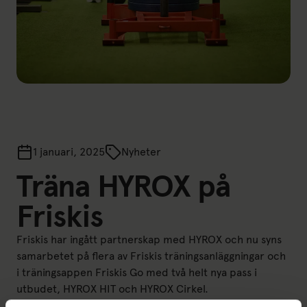
1 januari, 2025
Nyheter
Träna HYROX på
Friskis
Friskis har ingått partnerskap med HYROX och nu syns
samarbetet på flera av Friskis träningsanläggningar och
i träningsappen Friskis Go med två helt nya pass i
utbudet, HYROX HIT och HYROX Cirkel.