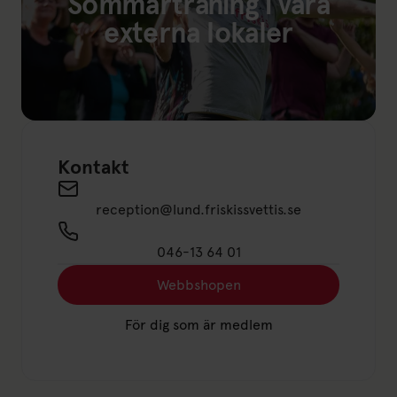
Sommarträning i våra
externa lokaler
Länk till: Sommarträning Lund, Kävlinge, Staffanstorp
Kontakt
Send an email to reception@lund.friskissvettis.
reception@lund.friskissvettis.se
046-13 64 01
Webbshopen
Länk till: Webbshopen
För dig som är medlem
Länk till: För dig som är medle