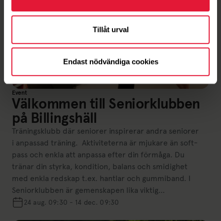
Tillåt urval
Endast nödvändiga cookies
Event
Välkommen till Seniorklubben
på Billingshäll
Träningsklubb där seniorer inspirerar andra seniorer
i anpassad träning. Aktiviteterna är mjukare än soft-
pass och enkla att anpassa efter din förmåga. Du
tränar din styrka, kondition, balans och smidighet
med enkla redskap t.ex. hantlar och gummiband. I
Seniorklubben är gemenskapen lika viktig…
24 aug. 09:30 - 14 dec. 09:30