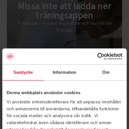
Missa inte att ladda ner
träningsappen
Friskis Go - mycket inspiration och tips till din
träning!
Länk till: Friskis Go(öppnas i ny flik)
I Friskis Go hittar du:
En stor och varierad övningsbank
Pass för gymmet
Samtycke
Information
Om
Färdiga träningsprogram att följa över tid
Många gruppträningspass
Möjlighet att logga och planera din träning
Denna webbplats använder cookies
Ny kunskap, inspiration och tips
Vi använder enhetsidentifierare för att anpassa innehållet
Möjlighet att följa, peppa och utmana
och annonserna till användarna, tillhandahålla funktioner
träningskompisar
för sociala medier och analysera vår trafik. Vi
Koppla ihop Friskis Go med andra appar, tjänster
vidarebefordrar även sådana identifierare och annan
och enheter