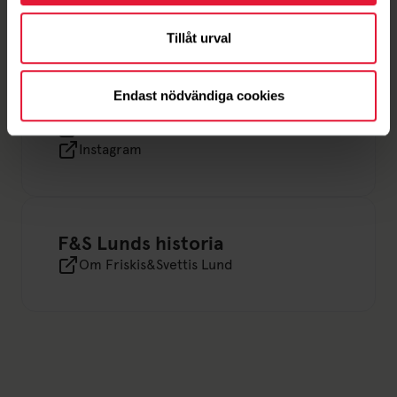
Medlemsinfo start
Länk till: Medlemsinfo start
Tillåt urval
Endast nödvändiga cookies
Följ oss på:
Facebook
Instagram
F&S Lunds historia
Om Friskis&Svettis Lund