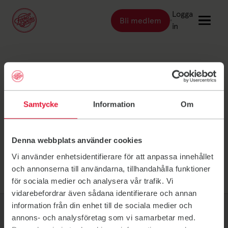
Logga
Bli medlem
Länk till: Bli medlem
in
Länk till: Träna
Träna
Länk till: Träningsställen
Kampanjer
Träningsställen
Samtycke
Information
Om
Länk till: Priser
Priser
Länk till: Event & kurser
Event & kurser
Länk till: Inspiration
Denna webbplats använder cookies
Inspiration
Vi använder enhetsidentifierare för att anpassa innehållet
Länk till: Schema
Schema
och annonserna till användarna, tillhandahålla funktioner
för sociala medier och analysera vår trafik. Vi
vidarebefordrar även sådana identifierare och annan
Logga in
information från din enhet till de sociala medier och
annons- och analysföretag som vi samarbetar med.
Friskis Sverige