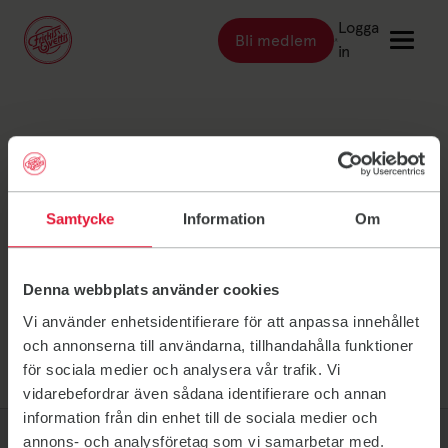
Logga
Bli medlem
Länk till: Bli medlem
in
Länk till: Träna
Träna
Stockholm
Länk till: Träningsställen
Träningsställen
Länk till: Priser
Priser
Hagastan
Samtycke
Information
Om
Länk till: Event & kurser
Event & kurser
Länk till: Inspiration
Inspiration
Denna webbplats använder cookies
Länk till: Schema
Schema
Vi använder enhetsidentifierare för att anpassa innehållet
och annonserna till användarna, tillhandahålla funktioner
för sociala medier och analysera vår trafik. Vi
Logga in
vidarebefordrar även sådana identifierare och annan
information från din enhet till de sociala medier och
annons- och analysföretag som vi samarbetar med.
Friskis Sverige