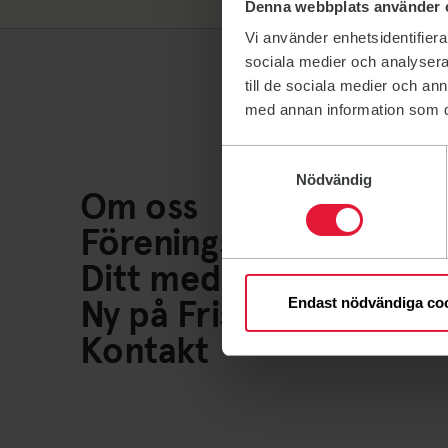
Denna webbplats använder 
Vi använder enhetsidentifierar
sociala medier och analysera 
till de sociala medier och a
med annan information som du 
Samtyckesval
Nödvändig
Om oss
Föreningsliv
Ditt medlemskap
Ny på Friskis
Endast nödvändiga co
Kontakt