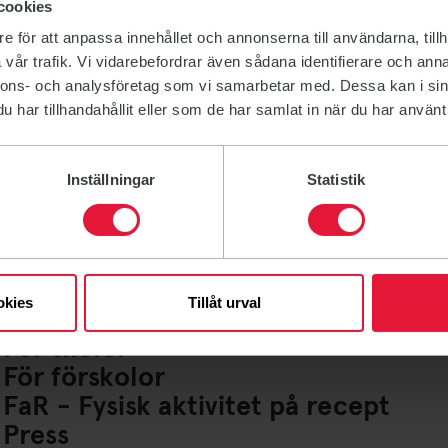
cookies
e för att anpassa innehållet och annonserna till användarna, tillh
vår trafik. Vi vidarebefordrar även sådana identifierare och anna
nnons- och analysföretag som vi samarbetar med. Dessa kan i sin
har tillhandahållit eller som de har samlat in när du har använt 
Inställningar
Statistik
Lediga jobb
Ideella uppdrag
För företag
Friskvårdsbidrag
okies
Tillåt urval
För lag och Idrottsföreningar
För skolor
För förskolor
FaR - Fysisk aktivitet på recept
Press