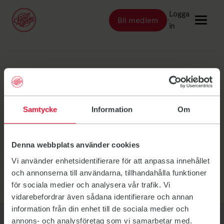
Logga
Bli medlem
Länk till: Bli medlem
in
Länk till: Träna
Träna
Östersund Annette
Länk till: Träningsställen
Träningsställen
Länk till: Priser
Priser
Annuswer
Samtycke
Information
Om
Länk till: Event & kurser
Event & kurser
Länk till: Inspiration
Inspiration
Denna webbplats använder cookies
Länk till: Schema
Schema
Vi använder enhetsidentifierare för att anpassa innehållet
och annonserna till användarna, tillhandahålla funktioner
för sociala medier och analysera vår trafik. Vi
Logga in
vidarebefordrar även sådana identifierare och annan
information från din enhet till de sociala medier och
annons- och analysföretag som vi samarbetar med.
Friskis Sverige