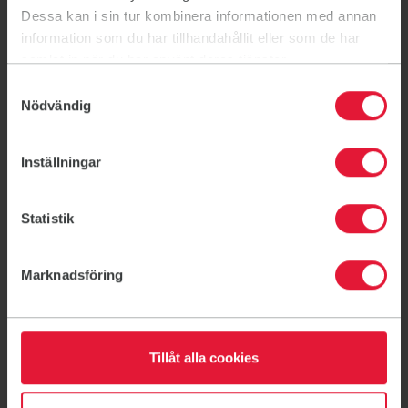
Dessa kan i sin tur kombinera informationen med annan
information som du har tillhandahållit eller som de har
Om oss
samlat in när du har använt deras tjänster.
Föreningsliv
Samtyckesval
Nödvändig
Ditt medlemskap
Ny på Friskis
Inställningar
Kontakt
Lediga jobb
Statistik
Ideella uppdrag
För företag
Marknadsföring
Friskvårdsbidrag
För lag och Idrottsföreningar
För skolor
Tillåt alla cookies
För förskolor
FaR - Fysisk aktivitet på recept