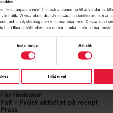
cookies
e för att anpassa innehållet och annonserna till användarna, tillh
vår trafik. Vi vidarebefordrar även sådana identifierare och anna
nnons- och analysföretag som vi samarbetar med. Dessa kan i sin
har tillhandahållit eller som de har samlat in när du har använt 
Inställningar
Statistik
Lediga jobb
Ideella uppdrag
För företag
Friskvårdsbidrag
okies
Tillåt urval
För lag och Idrottsföreningar
För skolor
För förskolor
FaR - Fysisk aktivitet på recept
Press