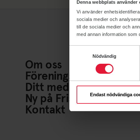
Denna webbplats använder 
Vi använder enhetsidentifierar
sociala medier och analysera 
till de sociala medier och a
med annan information som du 
Samtyckesval
Nödvändig
Om oss
Föreningsliv
Ditt medlemskap
Ny på Friskis
Endast nödvändiga co
Kontakt