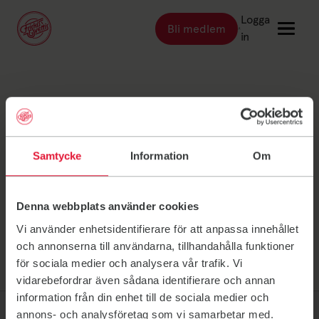
Logga
Bli medlem
Länk till: Bli medlem
in
Länk till: Träna
Träna
Mellerud Eva
Länk till: Träningsställen
Träningsställen
Länk till: Priser
Priser
Heldmer
Samtycke
Information
Om
Länk till: Event & kurser
Event & kurser
Länk till: Inspiration
Inspiration
Denna webbplats använder cookies
Länk till: Schema
Schema
Vi använder enhetsidentifierare för att anpassa innehållet
och annonserna till användarna, tillhandahålla funktioner
för sociala medier och analysera vår trafik. Vi
Logga in
vidarebefordrar även sådana identifierare och annan
information från din enhet till de sociala medier och
annons- och analysföretag som vi samarbetar med.
Friskis Sverige