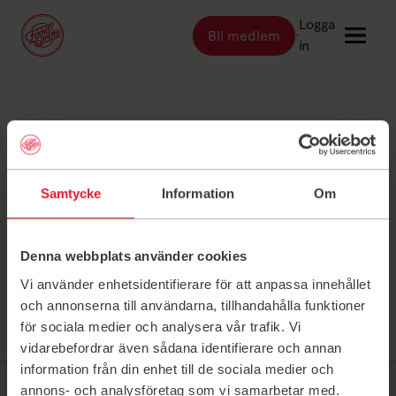
Logga
Bli medlem
Länk till: Bli medlem
in
Länk till: Träna
Träna
Lidköping
Länk till: Träningsställen
Träningsställen
Länk till: Priser
Priser
medlemsservice
Samtycke
Information
Om
Länk till: Event & kurser
Event & kurser
Länk till: Inspiration
Inspiration
Denna webbplats använder cookies
Länk till: Schema
Schema
Vi använder enhetsidentifierare för att anpassa innehållet
och annonserna till användarna, tillhandahålla funktioner
för sociala medier och analysera vår trafik. Vi
Logga in
vidarebefordrar även sådana identifierare och annan
information från din enhet till de sociala medier och
annons- och analysföretag som vi samarbetar med.
Friskis Sverige