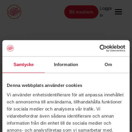
Logga
Bli medlem
Länk till: Bli medlem
in
Länk till: Träna
Träna
Kungälv/Ale Annika
Länk till: Träningsställen
Träningsställen
Länk till: Priser
Priser
Jidekrans
Samtycke
Information
Om
Länk till: Event & kurser
Event & kurser
Länk till: Inspiration
Inspiration
Denna webbplats använder cookies
Länk till: Schema
Schema
Vi använder enhetsidentifierare för att anpassa innehållet
och annonserna till användarna, tillhandahålla funktioner
för sociala medier och analysera vår trafik. Vi
Logga in
vidarebefordrar även sådana identifierare och annan
information från din enhet till de sociala medier och
annons- och analysföretag som vi samarbetar med.
Friskis Sverige