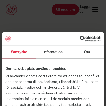
Logga
Bli medlem
Länk till: Bli medlem
in
Länk till: Träna
Träna
Kalmar Rune
Länk till: Träningsställen
Träningsställen
Länk till: Priser
Priser
Johansson
Samtycke
Information
Om
Länk till: Event & kurser
Event & kurser
Länk till: Inspiration
Inspiration
Denna webbplats använder cookies
Länk till: Schema
Schema
Vi använder enhetsidentifierare för att anpassa innehållet
och annonserna till användarna, tillhandahålla funktioner
för sociala medier och analysera vår trafik. Vi
Logga in
vidarebefordrar även sådana identifierare och annan
information från din enhet till de sociala medier och
annons- och analysföretag som vi samarbetar med.
Friskis Sverige