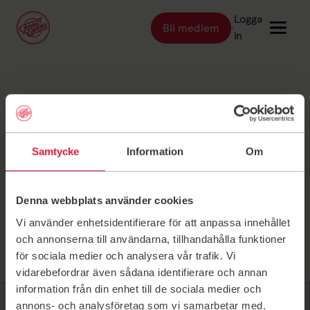
Logga
Bli medlem
Länk till: Bli medlem
in
Länk till: Träna
Träna
Kalmar Linus
Länk till: Träningsställen
Träningsställen
Länk till: Priser
Priser
Sandahl
Samtycke
Information
Om
Länk till: Event & kurser
Event & kurser
Länk till: Inspiration
Inspiration
Denna webbplats använder cookies
Länk till: Schema
Schema
Vi använder enhetsidentifierare för att anpassa innehållet
och annonserna till användarna, tillhandahålla funktioner
för sociala medier och analysera vår trafik. Vi
Logga in
vidarebefordrar även sådana identifierare och annan
information från din enhet till de sociala medier och
annons- och analysföretag som vi samarbetar med.
Friskis Sverige