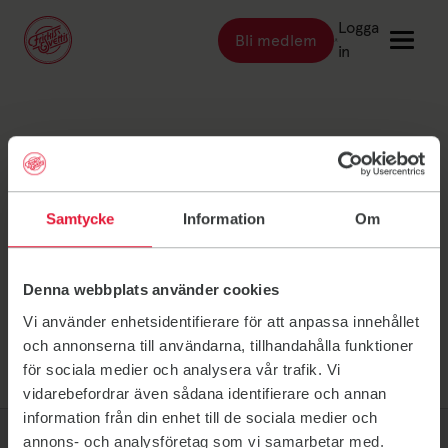
Logga
Bli medlem
Länk till: Bli medlem
in
Länk till: Träna
Träna
Göteborg Johan
Länk till: Träningsställen
Träningsställen
Länk till: Priser
Priser
Sommarin
Samtycke
Information
Om
Länk till: Event & kurser
Event & kurser
Länk till: Inspiration
Inspiration
Denna webbplats använder cookies
Länk till: Schema
Schema
Vi använder enhetsidentifierare för att anpassa innehållet
och annonserna till användarna, tillhandahålla funktioner
för sociala medier och analysera vår trafik. Vi
Logga in
vidarebefordrar även sådana identifierare och annan
information från din enhet till de sociala medier och
annons- och analysföretag som vi samarbetar med.
Friskis Sverige