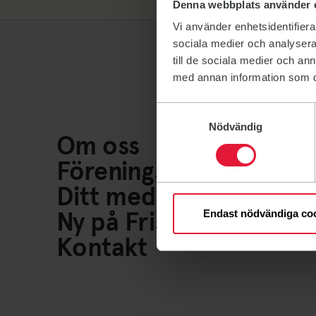
Denna webbplats använder 
Vi använder enhetsidentifierar
sociala medier och analysera 
till de sociala medier och a
med annan information som du 
Samtyckesval
Nödvändig
Om oss
Föreningsliv
Ditt medlemskap
Ny på Friskis
Endast nödvändiga co
Kontakt