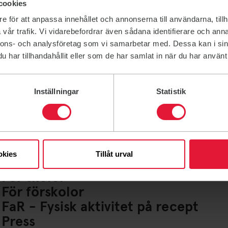
cookies
e för att anpassa innehållet och annonserna till användarna, tillh
vår trafik. Vi vidarebefordrar även sådana identifierare och anna
nnons- och analysföretag som vi samarbetar med. Dessa kan i sin
har tillhandahållit eller som de har samlat in när du har använt 
Inställningar
Statistik
Lediga jobb
Ideella uppdrag
För företag
Friskvårdsbidrag
okies
Tillåt urval
För lag och Idrottsföreningar
För skolor
För förskolor
FaR - Fysisk aktivitet på recept
Press