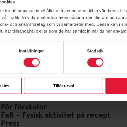
cookies
e för att anpassa innehållet och annonserna till användarna, tillh
vår trafik. Vi vidarebefordrar även sådana identifierare och anna
nnons- och analysföretag som vi samarbetar med. Dessa kan i sin
har tillhandahållit eller som de har samlat in när du har använt 
Inställningar
Statistik
Lediga jobb
Ideella uppdrag
För företag
Friskvårdsbidrag
okies
Tillåt urval
För lag och Idrottsföreningar
För skolor
För förskolor
FaR - Fysisk aktivitet på recept
Press