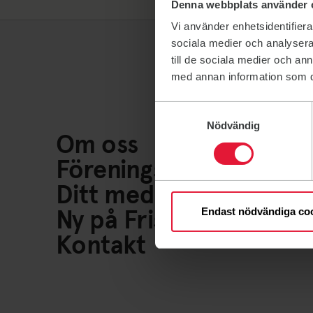
Denna webbplats använder 
Vi använder enhetsidentifierar
sociala medier och analysera 
till de sociala medier och a
med annan information som du 
Samtyckesval
Nödvändig
Om oss
Föreningsliv
Ditt medlemskap
Ny på Friskis
Endast nödvändiga co
Kontakt